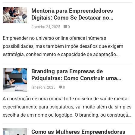
setor, criar uma loja virtual pode ser uma…
Mentoria para Empreendedores
Digitais: Como Se Destacar no
Mercado
fevereiro 24, 2025
0
Empreender no universo online oferece inúmeras
possibilidades, mas também impõe desafios que exigem
estratégia, conhecimento e capacidade de adaptação.
Empreendedores que desejam se destacar precisam mais do
que boas ideias…
Branding para Empresas de
Psiquiatras: Como Construir uma
Marca de Sucesso
janeiro 9, 2025
0
A construção de uma marca forte no setor de saúde mental,
especificamente para psiquiatras, vai muito além da simples
escolha de um nome ou logotipo. O branding, ou construção
de…
Como as Mulheres Empreendedoras