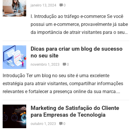
janeiro 13, 2024
0
I. Introdução ao tráfego e-commerce Se você
possui um e-commerce, provavelmente já sabe
da importância de atrair visitantes para o seu
site. Afinal, sem tráfego, como você vai
conseguir vender…
Dicas para criar um blog de sucesso
no seu site
novembro 1, 2023
0
Introdução Ter um blog no seu site é uma excelente
estratégia para atrair visitantes, compartilhar informações
relevantes e fortalecer a presença online da sua marca.
Neste artigo, apresentaremos dicas valiosas…
Marketing de Satisfação do Cliente
para Empresas de Tecnologia
outubro 1, 2023
0