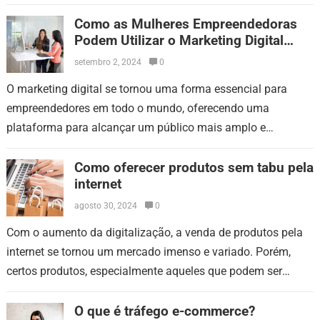
Empreendedores que desejam se destacar precisam mais do
que boas ideias…
Como as Mulheres Empreendedoras
Podem Utilizar o Marketing Digital
para Expandir Seus Negócios
setembro 2, 2024
0
O marketing digital se tornou uma forma essencial para
empreendedores em todo o mundo, oferecendo uma
plataforma para alcançar um público mais amplo e
promover produtos e serviços de forma…
Como oferecer produtos sem tabu pela
internet
agosto 30, 2024
0
Com o aumento da digitalização, a venda de produtos pela
internet se tornou um mercado imenso e variado. Porém,
certos produtos, especialmente aqueles que podem ser
considerados sensíveis ou tabu,…
O que é tráfego e-commerce?