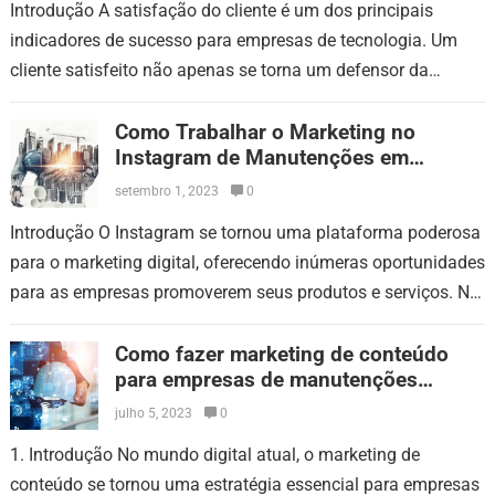
Introdução A satisfação do cliente é um dos principais
indicadores de sucesso para empresas de tecnologia. Um
cliente satisfeito não apenas se torna um defensor da
marca, mas também é…
Como Trabalhar o Marketing no
Instagram de Manutenções em
Cabines Primárias
setembro 1, 2023
0
Introdução O Instagram se tornou uma plataforma poderosa
para o marketing digital, oferecendo inúmeras oportunidades
para as empresas promoverem seus produtos e serviços. No
caso das empresas de manutenção em…
Como fazer marketing de conteúdo
para empresas de manutenções
preventivas em cabine primária
julho 5, 2023
0
1. Introdução No mundo digital atual, o marketing de
conteúdo se tornou uma estratégia essencial para empresas